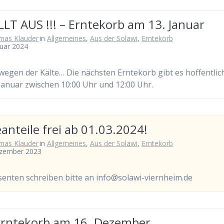
ÄLLT AUS !!! – Erntekorb am 13. Januar
mas Klauder
in
Allgemeines
,
Aus der Solawi
,
Erntekorb
nuar 2024
 wegen der Kälte… Die nächsten Erntekorb gibt es hoffentli
. Januar zwischen 10:00 Uhr und 12:00 Uhr.
anteile frei ab 01.03.2024!
mas Klauder
in
Allgemeines
,
Aus der Solawi
,
Erntekorb
ezember 2023
senten schreiben bitte an info@solawi-viernheim.de
Erntekorb am 16. Dezember