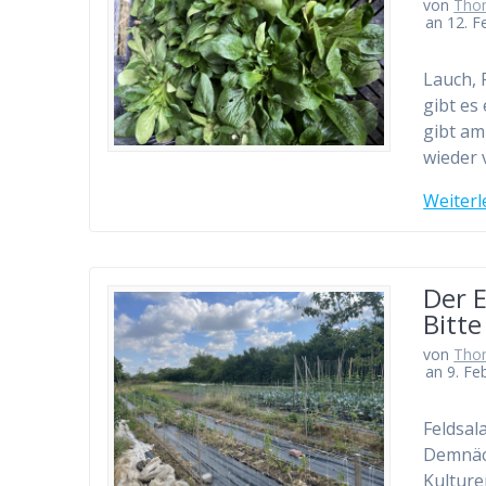
von
Tho
an 12. F
Lauch, 
gibt es
gibt am
wieder
Weiterl
Der 
Bitt
von
Tho
an 9. Fe
Feldsal
Demnäch
Kulture