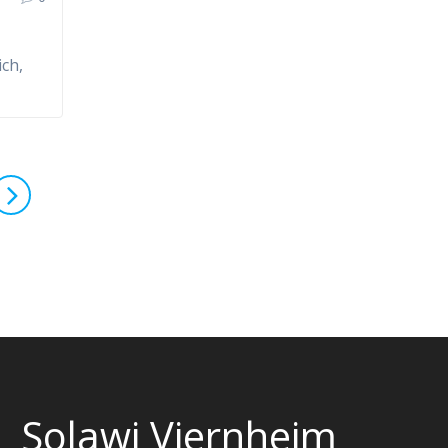
ich,
Solawi Viernheim