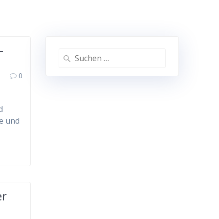
–
Suche
nach:
0
d
e und
er