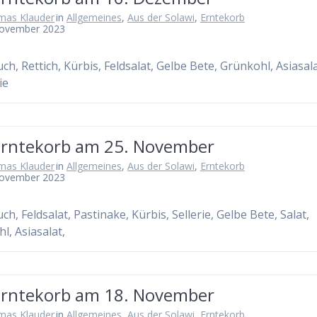
mas Klauder
in
Allgemeines
,
Aus der Solawi
,
Erntekorb
November 2023
ch, Rettich, Kürbis, Feldsalat, Gelbe Bete, Grünkohl, Asiasala
ie
Erntekorb am 25. November
mas Klauder
in
Allgemeines
,
Aus der Solawi
,
Erntekorb
November 2023
h, Feldsalat, Pastinake, Kürbis, Sellerie, Gelbe Bete, Salat,
l, Asiasalat,
Erntekorb am 18. November
mas Klauder
in
Allgemeines
,
Aus der Solawi
,
Erntekorb