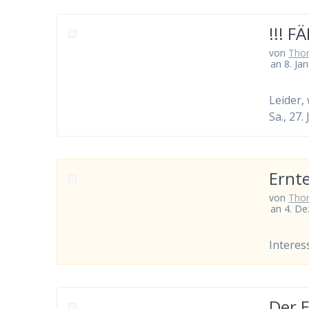
!!! F
von
Tho
an 8. Ja
Leider,
Sa., 27
Ernte
von
Tho
an 4. D
Interes
Der 