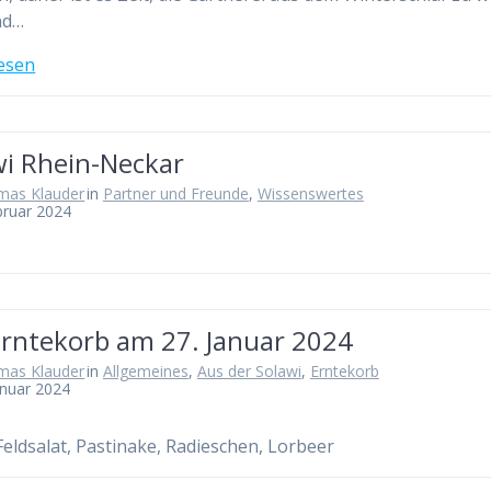
nd…
esen
wi Rhein-Neckar
mas Klauder
in
Partner und Freunde
,
Wissenswertes
bruar 2024
Erntekorb am 27. Januar 2024
mas Klauder
in
Allgemeines
,
Aus der Solawi
,
Erntekorb
anuar 2024
Feldsalat, Pastinake, Radieschen, Lorbeer