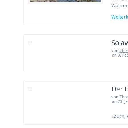
Währe
Weiterl
Sola
von
Tho
an 3. Fe
Der 
von
Tho
an 23. J
Lauch, 