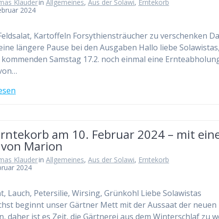
mas Klauder
in
Allgemeines
,
Aus der Solawi
,
Erntekorb
ebruar 2024
Feldsalat, Kartoffeln Forsythiensträucher zu verschenken D
 eine längere Pause bei den Ausgaben Hallo liebe Solawistas
 kommenden Samstag 17.2. noch einmal eine Ernteabholun
 von…
esen
Erntekorb am 10. Februar 2024 – mit ein
e von Marion
mas Klauder
in
Allgemeines
,
Aus der Solawi
,
Erntekorb
bruar 2024
at, Lauch, Petersilie, Wirsing, Grünkohl Liebe Solawistas
st beginnt unser Gärtner Mett mit der Aussaat der neuen
n, daher ist es Zeit, die Gärtnerei aus dem Winterschlaf zu 