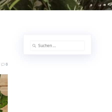
Suche
nach:
0