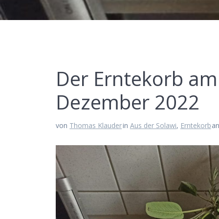
Der Erntekorb am
Dezember 2022
von
Thomas Klauder
in
Aus der Solawi
,
Erntekorb
a