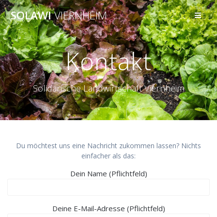
Zum
SOLAWI
VIERNHEIM
Inhalt
springen
Kontakt
Solidarische Landwirtschaft Viernheim
Du möchtest uns eine Nachricht zukommen lassen? Nichts
einfacher als das:
Dein Name (Pflichtfeld)
Bitte lasse dieses Feld leer.
Deine E-Mail-Adresse (Pflichtfeld)