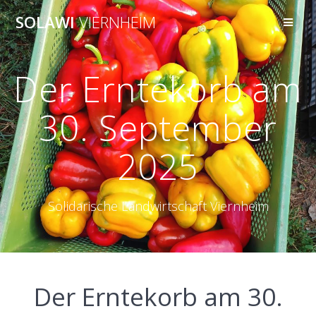
Zum
SOLAWI
VIERNHEIM
Inhalt
springen
Der Erntekorb am
30. September
2025
Solidarische Landwirtschaft Viernheim
Der Erntekorb am 30.