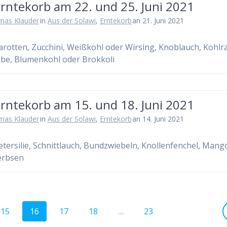
Erntekorb am 22. und 25. Juni 2021
mas Klauder
in
Aus der Solawi
,
Erntekorb
an 21. Juni 2021
Karotten, Zucchini, Weißkohl oder Wirsing, Knoblauch, Kohlr
be, Blumenkohl oder Brokkoli
Erntekorb am 15. und 18. Juni 2021
mas Klauder
in
Aus der Solawi
,
Erntekorb
an 14. Juni 2021
Petersilie, Schnittlauch, Bundzwiebeln, Knollenfenchel, Mango
erbsen
Seite
Seite
Seite
Seite
Seite
15
16
17
18
…
23