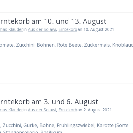
Erntekorb am 10. und 13. August
mas Klauder
in
Aus der Solawi
,
Erntekorb
an 10. August 2021
Tomate, Zucchini, Bohnen, Rote Beete, Zuckermais, Knoblau
Erntekorb am 3. und 6. August
mas Klauder
in
Aus der Solawi
,
Erntekorb
an 2. August 2021
 Zucchini, Gurke, Bohne, Frühlingszwiebel, Karotte (Sorte
), Stangensellerie, Basilikum