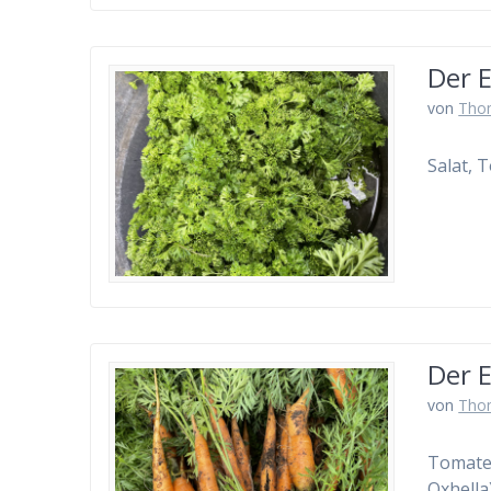
Der 
von
Tho
Salat, 
Der 
von
Tho
Tomate,
Oxhella