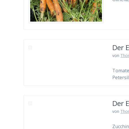
Der E
von
Tho
Tomate,
Petersi
Der E
von
Tho
Zucchin