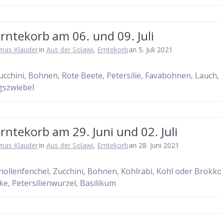
rntekorb am 06. und 09. Juli
mas Klauder
in
Aus der Solawi
,
Erntekorb
an 5. Juli 2021
Zucchini, Bohnen, Rote Beete, Petersilie, Favabohnen, Lauch,
gszwiebel
rntekorb am 29. Juni und 02. Juli
mas Klauder
in
Aus der Solawi
,
Erntekorb
an 28. Juni 2021
Knollenfenchel, Zucchini, Bohnen, Kohlrabi, Kohl oder Brokkol
ke, Petersilienwurzel, Basilikum