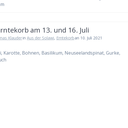
um
rntekorb am 13. und 16. Juli
mas Klauder
in
Aus der Solawi
,
Erntekorb
an 10. Juli 2021
i, Karotte, Bohnen, Basilikum, Neuseelandspinat, Gurke,
uch