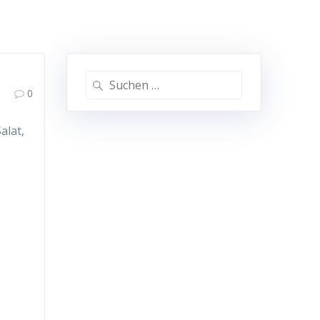
Suche
0
nach:
alat,