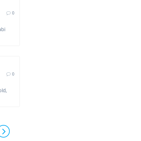
0
abi
0
ld,