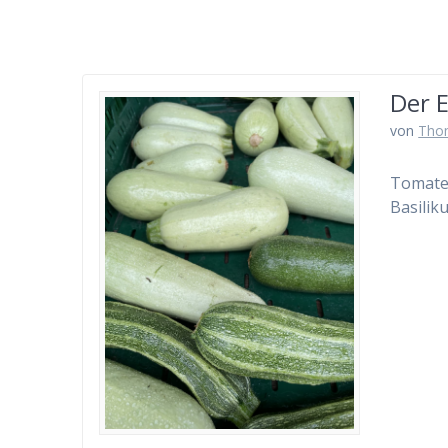
Der 
von
Tho
Tomaten
Basilik