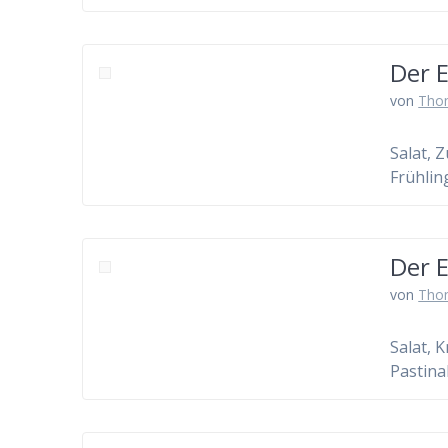
Der E
von
Tho
Salat, 
Frühlin
Der E
von
Tho
Salat, 
Pastina