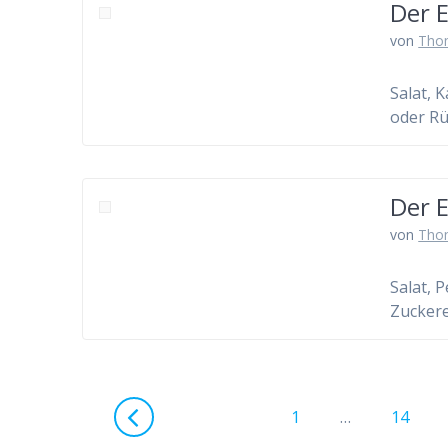
Der 
von
Tho
Salat, 
oder Rü
Der 
von
Tho
Salat, 
Zucker
Beitragsnavigation
Seite
Seite
1
…
14