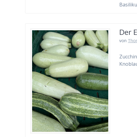
Basilik
Der E
von
Tho
Zucchin
Knobla