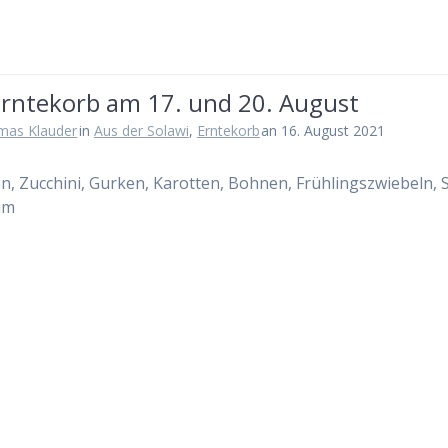
Erntekorb am 17. und 20. August
mas Klauder
in
Aus der Solawi
,
Erntekorb
an 16. August 2021
, Zucchini, Gurken, Karotten, Bohnen, Frühlingszwiebeln, S
um