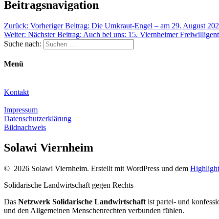
Beitragsnavigation
Zurück:
Vorheriger Beitrag:
Die Umkraut-Engel – am 29. August 2020
Weiter:
Nächster Beitrag:
Auch bei uns: 15. Viernheimer Freiwillige
Suche nach:
Menü
Kontakt
Impressum
Datenschutzerklärung
Bildnachweis
Solawi Viernheim
© 2026 Solawi Viernheim. Erstellt mit WordPress und dem
Highligh
Solidarische Landwirtschaft gegen Rechts
Das
Netzwerk Solidarische Landwirtschaft
ist partei- und konfes
und den Allgemeinen Menschenrechten verbunden fühlen.