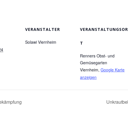
VERANSTALTER
VERANSTALTUNGSO
Solawi Viernheim
T
24
Renners Obst- und
Gemüsegarten
Viernheim
,
Google Karte
anzeigen
ekämpfung
Unkrautb