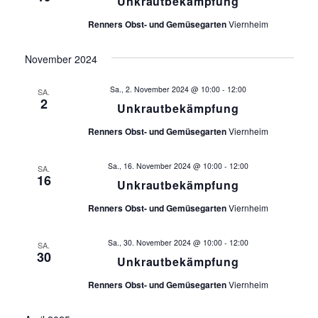
Unkrautbekämpfung
i
n
s
Renners Obst- und Gemüsegarten
Viernheim
c
t
November 2024
h
a
t
l
Sa., 2. November 2024 @ 10:00
-
12:00
SA.
2
Unkrautbekämpfung
t
e
Renners Obst- und Gemüsegarten
Viernheim
u
n
n
Sa., 16. November 2024 @ 10:00
-
12:00
SA.
g
16
-
Unkrautbekämpfung
A
Renners Obst- und Gemüsegarten
Viernheim
N
n
a
s
Sa., 30. November 2024 @ 10:00
-
12:00
SA.
30
Unkrautbekämpfung
i
v
Renners Obst- und Gemüsegarten
Viernheim
c
i
h