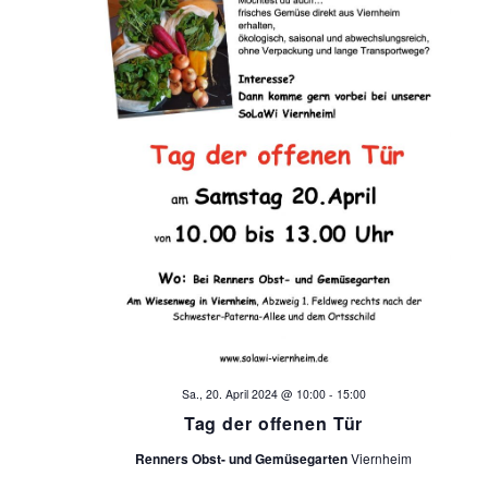
g
t
e
a
n
t
-
i
N
a
o
v
n
i
g
a
t
i
Sa., 20. April 2024 @ 10:00
-
15:00
Tag der offenen Tür
o
Renners Obst- und Gemüsegarten
Viernheim
n