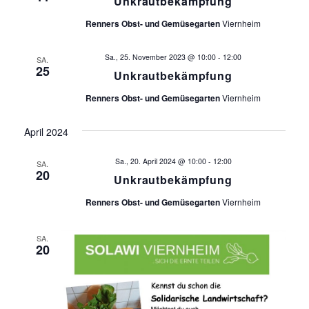
Unkrautbekämpfung
i
n
s
Renners Obst- und Gemüsegarten
Viernheim
c
t
h
Sa., 25. November 2023 @ 10:00
-
12:00
SA.
a
25
Unkrautbekämpfung
t
l
Renners Obst- und Gemüsegarten
Viernheim
t
e
u
April 2024
n
n
Sa., 20. April 2024 @ 10:00
-
12:00
SA.
g
20
-
Unkrautbekämpfung
A
Renners Obst- und Gemüsegarten
Viernheim
N
n
a
s
SA.
20
i
v
c
i
h