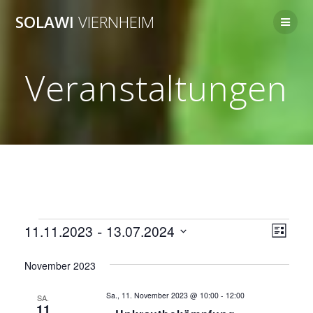
Zum
SOLAWI
VIERNHEIM
Inhalt
springen
Veranstaltungen
Veranstaltungen
A
 - 
V
11.11.2023
13.07.2024
Liste
Datum
e
n
wählen.
November 2023
r
s
a
Sa., 11. November 2023 @ 10:00
-
12:00
SA.
11