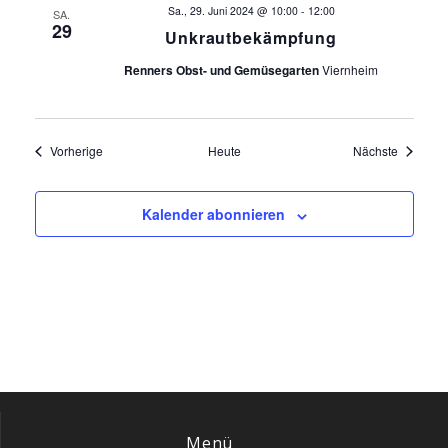
Sa., 29. Juni 2024 @ 10:00
-
12:00
SA.
29
Unkrautbekämpfung
Renners Obst- und Gemüsegarten
Viernheim
Veranstaltungen
Veransta
Vorherige
Heute
Nächste
Kalender abonnieren
Menü