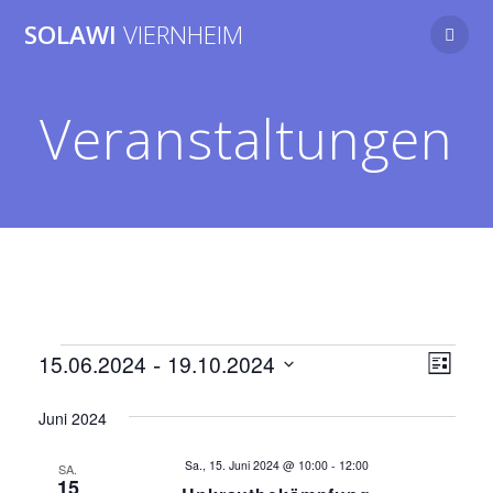
Zum
SOLAWI
VIERNHEIM
Inhalt
springen
Veranstaltungen
Veranstaltungen
A
 - 
V
15.06.2024
19.10.2024
Liste
Datum
e
n
wählen.
Juni 2024
r
s
a
Sa., 15. Juni 2024 @ 10:00
-
12:00
SA.
15