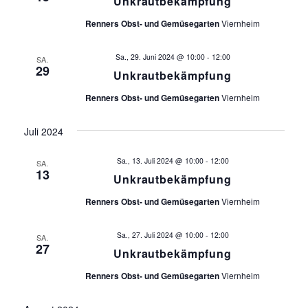
Unkrautbekämpfung
i
n
s
Renners Obst- und Gemüsegarten
Viernheim
c
t
h
Sa., 29. Juni 2024 @ 10:00
-
12:00
SA.
a
29
Unkrautbekämpfung
t
l
Renners Obst- und Gemüsegarten
Viernheim
t
e
u
Juli 2024
n
n
Sa., 13. Juli 2024 @ 10:00
-
12:00
SA.
g
13
-
Unkrautbekämpfung
A
Renners Obst- und Gemüsegarten
Viernheim
N
n
a
s
Sa., 27. Juli 2024 @ 10:00
-
12:00
SA.
27
Unkrautbekämpfung
i
v
Renners Obst- und Gemüsegarten
Viernheim
c
i
h