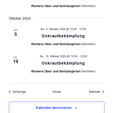
Renners Obst- und Gemüsegarten
Viernheim
Oktober 2024
Sa., 5. Oktober 2024 @ 10:00
-
12:00
SA.
5
Unkrautbekämpfung
Renners Obst- und Gemüsegarten
Viernheim
Sa., 19. Oktober 2024 @ 10:00
-
12:00
SA.
19
Unkrautbekämpfung
Renners Obst- und Gemüsegarten
Viernheim
Veranstaltungen
Veransta
Vorherige
Heute
Nächste
Kalender abonnieren