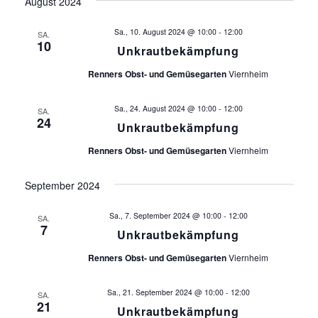
August 2024
g
t
Sa., 10. August 2024 @ 10:00
-
12:00
SA.
e
a
10
Unkrautbekämpfung
n
t
Renners Obst- und Gemüsegarten
Viernheim
-
i
N
Sa., 24. August 2024 @ 10:00
-
12:00
SA.
24
a
Unkrautbekämpfung
o
v
Renners Obst- und Gemüsegarten
Viernheim
n
i
September 2024
g
a
Sa., 7. September 2024 @ 10:00
-
12:00
SA.
7
Unkrautbekämpfung
t
i
Renners Obst- und Gemüsegarten
Viernheim
o
Sa., 21. September 2024 @ 10:00
-
12:00
SA.
n
21
Unkrautbekämpfung