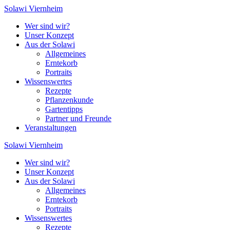
Zum
Solawi
Viernheim
Inhalt
Wer sind wir?
springen
Unser Konzept
Aus der Solawi
Allgemeines
Erntekorb
Portraits
Wissenswertes
Rezepte
Pflanzenkunde
Gartentipps
Partner und Freunde
Veranstaltungen
Solawi
Viernheim
Wer sind wir?
Unser Konzept
Aus der Solawi
Allgemeines
Erntekorb
Portraits
Wissenswertes
Rezepte