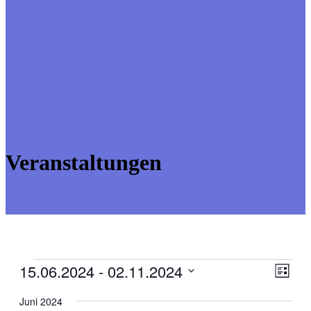
Veranstaltungen
Veranstaltungen
15.06.2024
 - 
02.11.2024
Ansic
Veran
Liste
Ansic
Navig
Datum
Navig
wählen.
Juni 2024