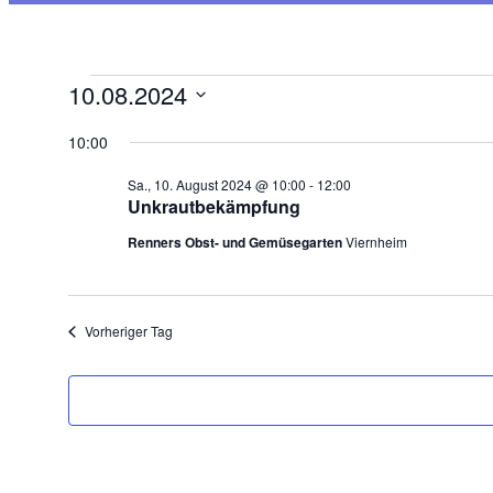
Veranstaltungen
10.08.2024
für
Datum
wählen.
10:00
Sa.,
10.
Sa., 10. August 2024 @ 10:00
-
12:00
August
Unkrautbekämpfung
2024
Renners Obst- und Gemüsegarten
Viernheim
Vorheriger Tag