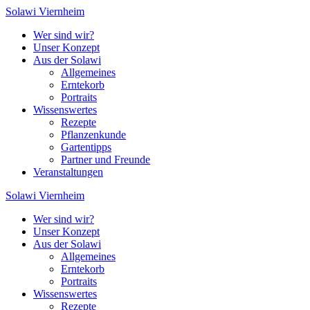
Zum
Solawi
Viernheim
Inhalt
Wer sind wir?
springen
Unser Konzept
Aus der Solawi
Allgemeines
Erntekorb
Portraits
Wissenswertes
Rezepte
Pflanzenkunde
Gartentipps
Partner und Freunde
Veranstaltungen
Solawi
Viernheim
Wer sind wir?
Unser Konzept
Aus der Solawi
Allgemeines
Erntekorb
Portraits
Wissenswertes
Rezepte