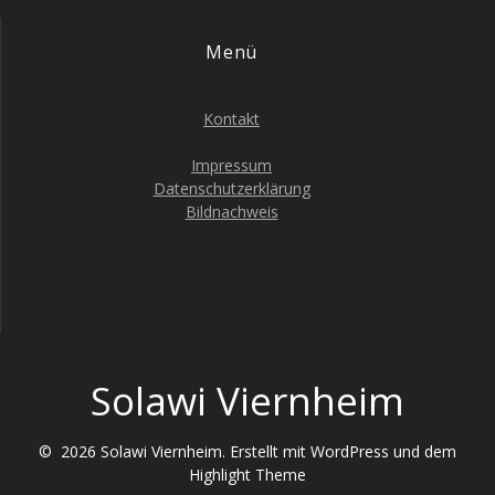
g
t
Menü
e
a
n
t
Kontakt
-
i
N
Impressum
Datenschutzerklärung
a
o
Bildnachweis
v
n
i
g
a
t
Solawi Viernheim
i
o
© 2026 Solawi Viernheim. Erstellt mit WordPress und dem
n
Highlight Theme