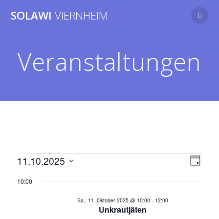
Zum
SOLAWI
VIERNHEIM
Inhalt
springen
Veranstaltungen
A
Veranstaltungen
V
11.10.2025
Tag
Datum
e
n
10:00
wählen.
für
r
s
Sa., 11. Oktober 2025 @ 10:00
-
12:00
a
Unkrautjäten