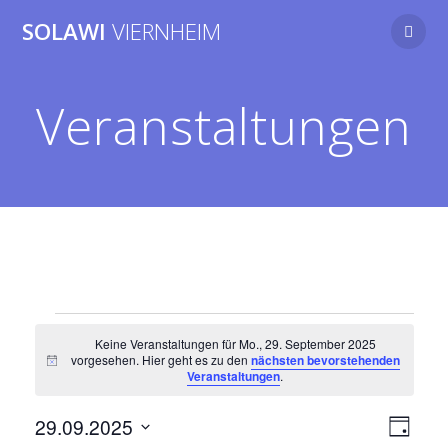
Zum
SOLAWI
VIERNHEIM
Inhalt
springen
Veranstaltungen
Veranstaltungen
Keine Veranstaltungen für Mo., 29. September 2025
vorgesehen. Hier geht es zu den
nächsten bevorstehenden
Hinweis
Veranstaltungen
.
für
A
V
29.09.2025
Tag