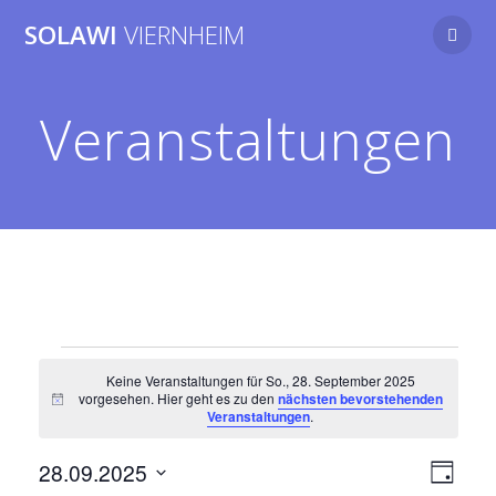
Zum
SOLAWI
VIERNHEIM
Inhalt
springen
Veranstaltungen
Veranstaltungen
Keine Veranstaltungen für So., 28. September 2025
vorgesehen. Hier geht es zu den
nächsten bevorstehenden
Hinweis
Veranstaltungen
.
für
A
V
28.09.2025
Tag