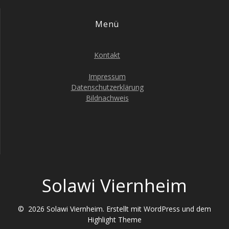
i
v
Menü
c
i
h
Kontakt
g
t
e
Impressum
a
Datenschutzerklärung
n
Bildnachweis
t
-
i
N
a
o
v
n
i
Solawi Viernheim
g
a
© 2026 Solawi Viernheim. Erstellt mit WordPress und dem
t
Highlight Theme