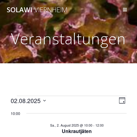
Zum
SOLAWI
VIERNHEIM
Inhalt
springen
Veranstaltungen
A
Veranstaltungen
V
02.08.2025
Tag
Datum
e
n
10:00
wählen.
für
r
s
Sa., 2. August 2025 @ 10:00
-
12:00
a
Unkrautjäten