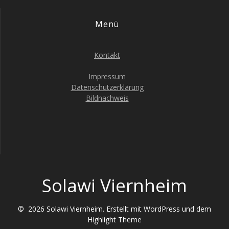
g
t
Menü
e
a
n
t
Kontakt
-
i
N
Impressum
Datenschutzerklärung
a
o
Bildnachweis
v
n
i
g
a
t
Solawi Viernheim
i
o
© 2026 Solawi Viernheim. Erstellt mit WordPress und dem
n
Highlight Theme