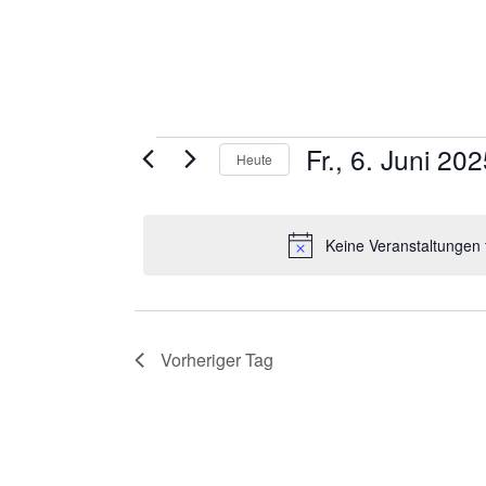
Veranstaltung
Fr., 6. Juni 20
Heute
Datum
wählen.
für
Keine Veranstaltungen 
Fr.,
6.
Vorheriger Tag
Juni