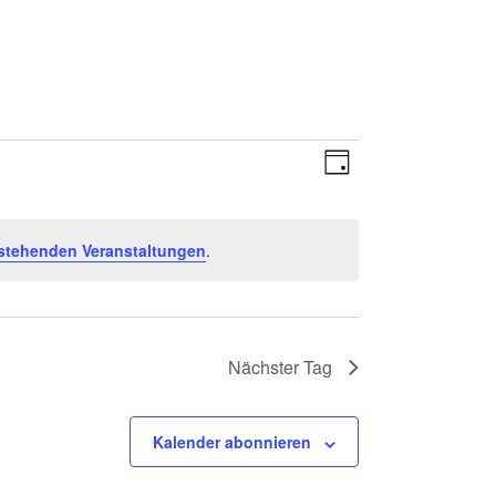
A
V
Tag
e
n
r
stehenden Veranstaltungen
.
s
a
i
n
s
c
Nächster Tag
t
h
a
Kalender abonnieren
t
l