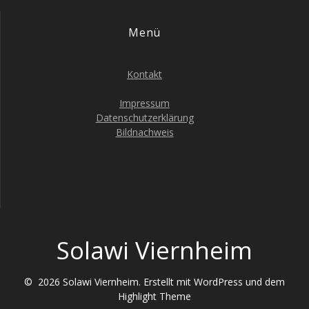
i
v
Menü
c
i
h
Kontakt
g
t
e
Impressum
a
Datenschutzerklärung
n
Bildnachweis
t
-
i
N
a
o
v
n
i
Solawi Viernheim
g
a
© 2026 Solawi Viernheim. Erstellt mit WordPress und dem
t
Highlight Theme