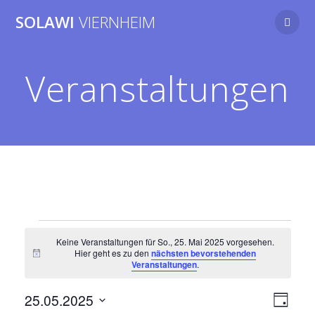
Zum
SOLAWI
VIERNHEIM
Inhalt
springen
Veranstaltungen
Veranstaltungen
Keine Veranstaltungen für So., 25. Mai 2025 vorgesehen.
Hier geht es zu den
nächsten bevorstehenden
Hinweis
Veranstaltungen
.
für
A
V
25.05.2025
Tag