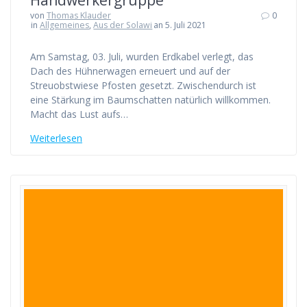
Handwerkergruppe
von
Thomas Klauder
0
in
Allgemeines
,
Aus der Solawi
an 5. Juli 2021
Am Samstag, 03. Juli, wurden Erdkabel verlegt, das
Dach des Hühnerwagen erneuert und auf der
Streuobstwiese Pfosten gesetzt. Zwischendurch ist
eine Stärkung im Baumschatten natürlich willkommen.
Macht das Lust aufs…
Weiterlesen