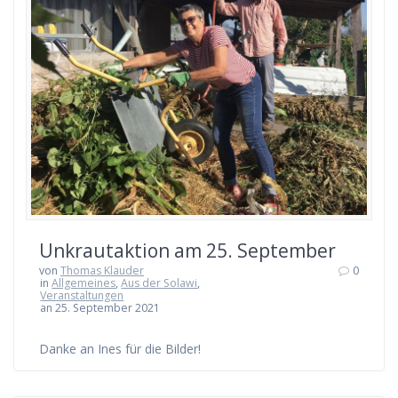
Unkrautaktion am 25. September
von
Thomas Klauder
0
in
Allgemeines
,
Aus der Solawi
,
Veranstaltungen
an 25. September 2021
Danke an Ines für die Bilder!