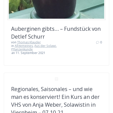
Auberginen gibts… – Fundstück von
Detlef Schurr
von
Thomas Klauder
0
in
Allgemeines
,
Aus der Solawi
,
Pflanzenkunde
an 11. September 2021
Regionales, Saisonales – und wie
man es konserviert! Ein Kurs an der
VHS von Anja Weber, Solawistin in
Viernheim – 07.10.21