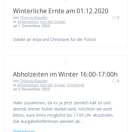
Winterliche Ernte am 01.12.2020
von
Thomas Klauder
0
in
Allgemeines
,
Aus der Solawi
an 1. Dezember 2020
Danke an Anja und Christiane für die Fotos!
Abholzeiten im Winter 16:00-17:00h
von
Thomas Klauder
0
in
Allgemeines
,
Aus der Solawi
,
Erntekorb
an 9. November 2020
Hallo zusammen, da es ja jetzt ziemlich kalt ist und
abends immer früher dunkel wird, möchten wir euch
bitten, eure Ernte möglichst bis 17.00 Uhr abzuholen.
Die AusgabehelferInnen werden ab…
Weiterlesen